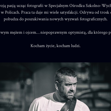
woją pasją ucząc fotografii w Specjalnym Ośrodku Szkolno-Wy
Policach. Praca ta daje mi wiele satysfakcji. Odrywa od trosk
pobudza do poszukiwania nowych wyzwań fotograficznych.
liwym mężem i ojcem… niepoprawnym optymistą, dla którego pi
Kocham życie, kocham ludzi.